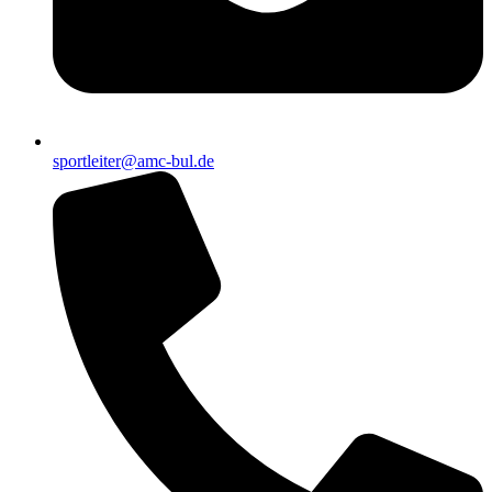
sportleiter@amc-bul.de