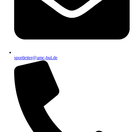
sportleiter@amc-bul.de