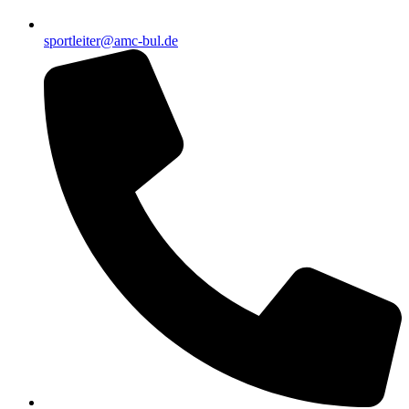
sportleiter@amc-bul.de