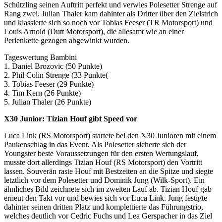
Schützling seinen Auftritt perfekt und verwies Polesetter Strenge auf
Rang zwei. Julian Thaler kam dahinter als Dritter über den Zielstrich
und klassierte sich so noch vor Tobias Feeser (TR Motorsport) und
Louis Arnold (Dutt Motorsport), die allesamt wie an einer
Perlenkette gezogen abgewinkt wurden.
Tageswertung Bambini
1. Daniel Brozovic (50 Punkte)
2. Phil Colin Strenge (33 Punkte(
3. Tobias Feeser (29 Punkte)
4. Tim Kern (26 Punkte)
5. Julian Thaler (26 Punkte)
X30 Junior: Tizian Houf gibt Speed vor
Luca Link (RS Motorsport) startete bei den X30 Junioren mit einem
Paukenschlag in das Event. Als Polesetter sicherte sich der
Youngster beste Voraussetzungen für den ersten Wertungslauf,
musste dort allerdings Tizian Houf (RS Motorsport) den Vortritt
lassen. Souverän raste Houf mit Bestzeiten an die Spitze und siegte
letztlich vor dem Polesetter und Dominik Jung (Wilk-Sport). Ein
ähnliches Bild zeichnete sich im zweiten Lauf ab. Tizian Houf gab
erneut den Takt vor und bewies sich vor Luca Link. Jung festigte
dahinter seinen dritten Platz und komplettierte das Führungstrio,
welches deutlich vor Cedric Fuchs und Lea Gerspacher in das Ziel