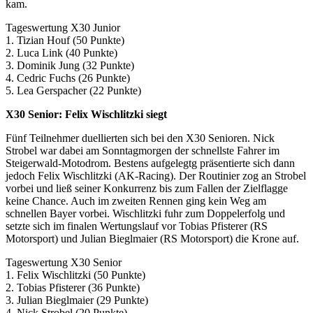
kam.
Tageswertung X30 Junior
1. Tizian Houf (50 Punkte)
2. Luca Link (40 Punkte)
3. Dominik Jung (32 Punkte)
4. Cedric Fuchs (26 Punkte)
5. Lea Gerspacher (22 Punkte)
X30 Senior: Felix Wischlitzki siegt
Fünf Teilnehmer duellierten sich bei den X30 Senioren. Nick
Strobel war dabei am Sonntagmorgen der schnellste Fahrer im
Steigerwald-Motodrom. Bestens aufgelegtg präsentierte sich dann
jedoch Felix Wischlitzki (AK-Racing). Der Routinier zog an Strobel
vorbei und ließ seiner Konkurrenz bis zum Fallen der Zielflagge
keine Chance. Auch im zweiten Rennen ging kein Weg am
schnellen Bayer vorbei. Wischlitzki fuhr zum Doppelerfolg und
setzte sich im finalen Wertungslauf vor Tobias Pfisterer (RS
Motorsport) und Julian Bieglmaier (RS Motorsport) die Krone auf.
Tageswertung X30 Senior
1. Felix Wischlitzki (50 Punkte)
2. Tobias Pfisterer (36 Punkte)
3. Julian Bieglmaier (29 Punkte)
4. Nick Strobel (20 Punkte)