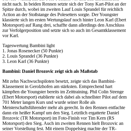
nicht nach. In beiden Rennen setzte sich der Tony Kart-Pilot an der
Spitze durch, wobei im zweiten Lauf Louis Sprandel für reichlich
Action an der Stoßstange des Polesetters sorgte. Der Youngster
klassierte sich im ersten Wertungslauf noch hinter Leon Karl (Ebert
Motorsport) auf Rang drei, schaffte dann allerdings den Anschluss
zur Verfolgerposition und setzte sich so auch im Gesamtklassement
vor Karl.
Tageswertung Bambini light
1. Jonas Rosenecker (50 Punkte)
2. Louis Sprandel (36 Punkte)
3. Leon Karl (36 Punkte)
Bambini: Daniel Brozovic zeigt sich als Maßstab
Mit zehn Nachwuchspiloten besetzt, zeigte sich das Bambini-
Klassement in Gerolzhofen am stärksten. Entsprechend hart
kämpften die Youngster bereits im Zeittraining. Phil Colin Strenge
(Ebert Motorsport) etablierte sich dabei als schnellster Pilot auf dem
701 Meter langen Kurs und wurde seiner Rolle als
Meisterschaftsführender mehr als gerecht. In den Rennen entfachte
dann ein heißer Kampf um den Sieg. Letztlich ergatterte Daniel
Brozovic (TR Motorsport) im Foto-Finish vor Tim Kern (RS
Motorsport) den Sieg. Auch im zweiten Rennen hielt Brozovic an
seiner Vorstellung fest. Mit einem Doppelsieg machte der TR-