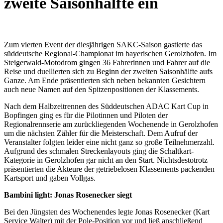
zweite Saisonhälfte ein
Zum vierten Event der diesjährigen SAKC-Saison gastierte das
süddeutsche Regional-Championat im bayerischen Gerolzhofen. Im
Steigerwald-Motodrom gingen 36 Fahrerinnen und Fahrer auf die
Reise und duellierten sich zu Beginn der zweiten Saisonhälfte aufs
Ganze. Am Ende präsentierten sich neben bekannten Gesichtern
auch neue Namen auf den Spitzenpositionen der Klassements.
Nach dem Halbzeitrennen des Süddeutschen ADAC Kart Cup in
Bopfingen ging es für die Pilotinnen und Piloten der
Regionalrennserie am zurückliegenden Wochenende in Gerolzhofen
um die nächsten Zähler für die Meisterschaft. Dem Aufruf der
Veranstalter folgten leider eine nicht ganz so große Teilnehmerzahl.
Aufgrund des schmalen Streckenlayouts ging die Schaltkart-
Kategorie in Gerolzhofen gar nicht an den Start. Nichtsdestotrotz
präsentierten die Akteure der getriebelosen Klassements packenden
Kartsport und gaben Vollgas.
Bambini light: Jonas Rosenecker siegt
Bei den Jüngsten des Wochenendes legte Jonas Rosenecker (Kart
Service Walter) mit der Pole-Position vor und ließ anschließend