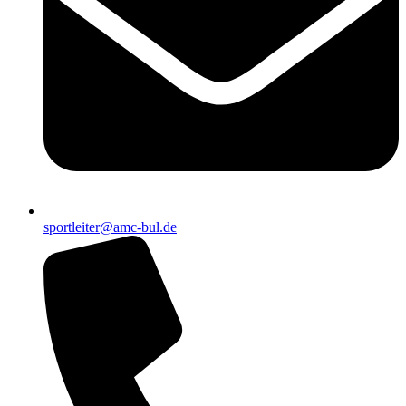
sportleiter@amc-bul.de