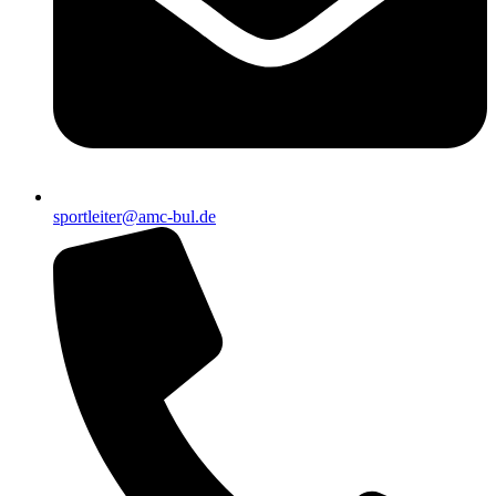
sportleiter@amc-bul.de